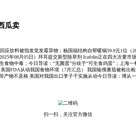
西瓜卖
料被指发觉发霉异物；杨国福结构自帮暖锅59.9元1位（20
5年08月05日）拜耳提交新型除草剂 Icafolin正在四大次要
多名考生食物中毒；今日导读：“无菌蛋”分歧于“可生食鸡蛋”；上
25年7月美国FDA从动我国食物环境（7月汇总） 我国输俄番茄被检
等产物不及格 美国对我国出口李子干实施从动今日导读：博从一暖
扫一扫，关注官方微信