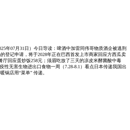
25年07月31日）今日导读：啤酒中加雷同伟哥物质酒企被逃刑
市场的登记申请，将于2028年正在巴西首发上市商家回应方西瓜卖
海一餐厅回应蛋炒饭258元；须眉吃放了三天的凉皮米酵菌酸中毒
出检疫性无害生物进出口食物一周（7.28-8.1）看点日本传递我国出
锅店用“菜单” 传递。