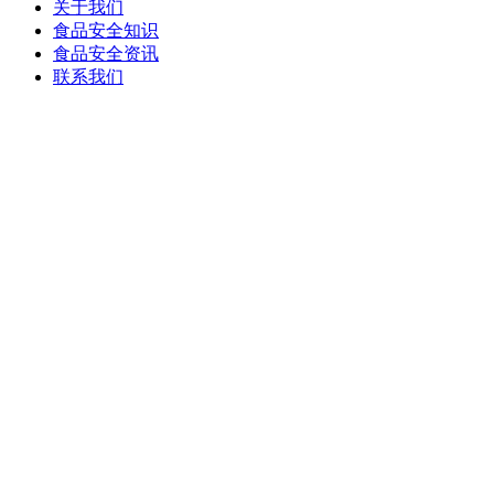
关于我们
食品安全知识
食品安全资讯
联系我们