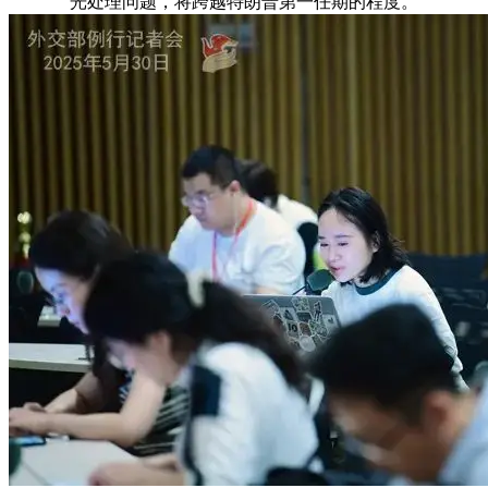
光处理问题，将跨越特朗普第一任期的程度。