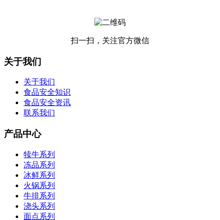
扫一扫，关注官方微信
关于我们
关于我们
食品安全知识
食品安全资讯
联系我们
产品中心
犊牛系列
冻品系列
冰鲜系列
火锅系列
牛排系列
浇头系列
面点系列