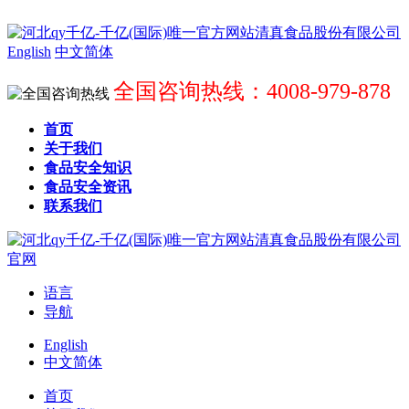
English
中文简体
全国咨询热线：4008-979-878
首页
关于我们
食品安全知识
食品安全资讯
联系我们
语言
导航
English
中文简体
首页