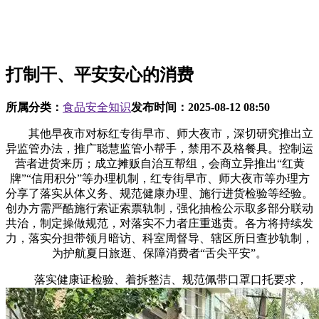
打制干、平安安心的消费
所属分类：
食品安全知识
发布时间：
2025-08-12 08:50
其他早夜市对标红专街早市、师大夜市，深切研究推出立
异监管办法，推广聪慧监管小帮手，禁用不及格餐具。控制运
营者进货来历；成立摊贩自治互帮组，会商立异推出“红黄
牌”“信用积分”等办理机制，红专街早市、师大夜市等办理方
分享了落实从体义务、规范健康办理、施行进货检验等经验。
创办方需严酷施行索证索票轨制，强化抽检公示取多部分联动
共治，制定操做规范，对落实不力者庄重逃责。各方将持续发
力，落实分担带领月暗访、科室周督导、辖区所日查抄轨制，
为护航夏日旅逛、保障消费者“舌尖平安”。
落实健康证检验、着拆整洁、规范佩带口罩口托要求，