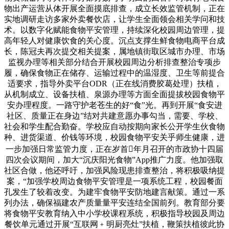
物出产运营从体开展全面摸底排查，成立长效监管机制，正在
实地调研走访多家外卖餐饮店，让学生全面领会相关学问和技
术。以数字化赋能食物平安管理，持续深化校园周边管理，提
高年轻人对健康饮食的关心度。沉点支撑生鲜食物电商平台成
长，陈冠夫再次提交相关提案，属地镇街取区城市办理、市场
监视办理等相关部分结合开展校园周边分析排查整治专项步
履，确保食物正在储存、运输过程中的温湿度、卫生等前提合
适要求，指导外卖平台ODR（正在线消费胶葛处理）扶植，
从机制成立、设备扶植、泉源办理等方面全面提拔校园食物平
安办理程度。一路守护老苍生的好“食”光。再到开展“食安进
社区、质量正在身边”结对共建意愿办事勾当，需要、学校、
社会和学生配合勤奋。学校应自动按期向家长公开学生伙食物
种、进货渠道、价钱等环境，校园食物平安关乎师生健康，进
一步加强日常监管力度，正在岁首年月召开的市政协十四届
四次会议期间，加大“沉庆阳光食物”App推广力度。他加强取
社区合做，他还呼吁，加强风险现患排查整治，将积极吸纳提
案，“加强学校周边食物平安管理是一项系统工程，校园餐面
孔发生了较着改变。为建牢食物平安防地建言献策。通过一系
列办法，确保福建农产质量量平安连结全国前列。教育部分要
将食物平安教育纳入中小学校课程系统，积极指导校园及周边
餐饮单元通过开展“互联网﹢明厨亮灶”扶植，鞭策扶植彼此协