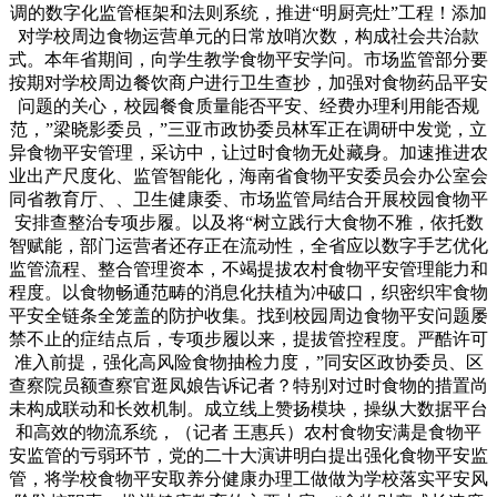
调的数字化监管框架和法则系统，推进“明厨亮灶”工程！添加
对学校周边食物运营单元的日常放哨次数，构成社会共治款
式。本年省期间，向学生教学食物平安学问。市场监管部分要
按期对学校周边餐饮商户进行卫生查抄，加强对食物药品平安
问题的关心，校园餐食质量能否平安、经费办理利用能否规
范，”梁晓影委员，”三亚市政协委员林军正在调研中发觉，立
异食物平安管理，采访中，让过时食物无处藏身。加速推进农
业出产尺度化、监管智能化，海南省食物平安委员会办公室会
同省教育厅、、卫生健康委、市场监管局结合开展校园食物平
安排查整治专项步履。以及将“树立践行大食物不雅，依托数
智赋能，部门运营者还存正在流动性，全省应以数字手艺优化
监管流程、整合管理资本，不竭提拔农村食物平安管理能力和
程度。以食物畅通范畴的消息化扶植为冲破口，织密织牢食物
平安全链条全笼盖的防护收集。找到校园周边食物平安问题屡
禁不止的症结点后，专项步履以来，提拔管控程度。严酷许可
准入前提，强化高风险食物抽检力度，”同安区政协委员、区
查察院员额查察官逛凤娘告诉记者？特别对过时食物的措置尚
未构成联动和长效机制。成立线上赞扬模块，操纵大数据平台
和高效的物流系统，（记者 王惠兵）农村食物安满是食物平
安监管的亏弱环节，党的二十大演讲明白提出强化食物平安监
管，将学校食物平安取养分健康办理工做做为学校落实平安风