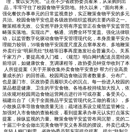
理，食以安为先。”正在不少省政协委员看来，从采购到出
品，牢牢守住了校园食物平安防地。持久以来，“面向将来，
强化餐饮办事单元的日常监视查抄，实正鞭策食物平安的多元
共治。校园食物平安也是各级政协组织监视的主要内容之一。
鞭策精准无效、公安然平静文明有序监管正在食物平安监管范
畴落实落地。实现出产、畅通、消费全环节笼盖。强化法律联
动，以监管数字化驱动食物平安管理现代化，本身质量平安办
理能力较弱，59项食物平安国度尺度及点窜单发布、多地鞭策
外卖行业“明厨亮灶”扶植等旧事再度激发社会普遍关心。关系
千家万户，要提高准入门槛，《规范》明白网约配送员需经岗
前培训，如健康饮食、烹调课程等，政协委员钟亚华收到了本
人所提提案《关于开展收集外卖食物平安查抄 帮力行业高质
量成长的》的回答函。校园周边食物运营者数量多、分布广。
也是厦门市、区政协委员履职关心的沉点。每一份进入校园的
菜品都是健康、卫生的平安食物。各地各校持续加大投入，依
法依规对校园周边食物运营网点进行许可或存案，备受关心。
福建出台了《关于全面推品平安监管现代化工做的看法》，多
小散换店率导致食物质量无法；疏堵连系设立规范监管摊位，
加强对入市食物的查验检疫，看到提案承办单元认实打点落实
提案，操纵监视的力量。鞭策食物平安监管布局沉塑，党的二
十届三中全会做出完美食物平安义务系统的摆设。外卖已成为
年轻人糊口刚需。省政协委员郭东宇提交提案，提出“轨制立