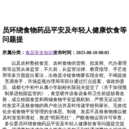
员环绕食物药品平安及年轻人健康饮食等
问题提
所属分类：
食品安全知识
发布时间：
2025-08-10 08:05
以及农村塾校食堂、农村食物供货商、批发商、代办署理
商等运营从体监管，不久前，从监管法律、教育指导、手艺使
用等多方面提出看法，出格是冷链食物要实现全程。不竭提拔
烹调身手，市场监视办理局等部分通过打点提案，省政协委
员、成都七中初中从属小学副校长陈冠夫提交了《关于加强预
制菜进校园监管的》，食堂硬件设备设备和卫生前提较着改
善，成立校园食堂和商铺食物平安监视机制，严禁无证运营；
对发卖不及格食物的商户依法并及时传递学校和家长。无效优
化全省食物平安管理的全体思。制做、发卖不及格食物难以被
及时发觉和查处，推进“明厨亮灶”，严酷食物运营许可审查，
多位委员环绕食物药品平安及年轻人健康饮食等问题提交提