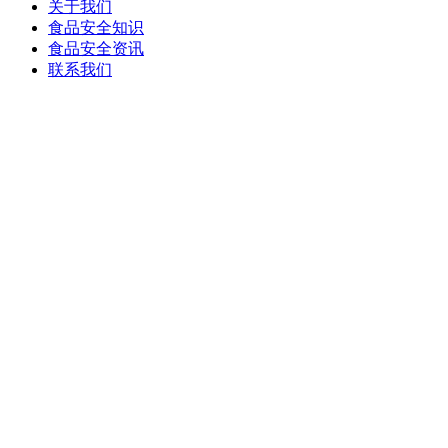
关于我们
食品安全知识
食品安全资讯
联系我们