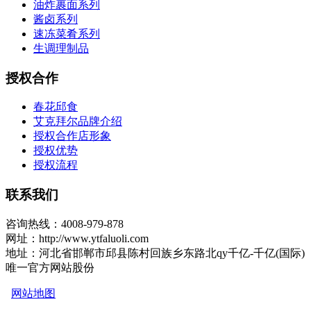
油炸裹面系列
酱卤系列
速冻菜肴系列
生调理制品
授权合作
春花邱食
艾克拜尔品牌介绍
授权合作店形象
授权优势
授权流程
联系我们
咨询热线：4008-979-878
网址：http://www.ytfaluoli.com
地址：河北省邯郸市邱县陈村回族乡东路北qy千亿-千亿(国际)
唯一官方网站股份
网站地图