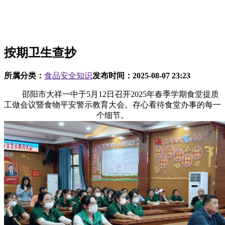
按期卫生查抄
所属分类：
食品安全知识
发布时间：
2025-08-07 23:23
邵阳市大祥一中于5月12日召开2025年春季学期食堂提质
工做会议暨食物平安警示教育大会。存心看待食堂办事的每一
个细节。