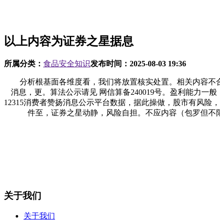
以上内容为证券之星据息
所属分类：
食品安全知识
发布时间：
2025-08-03 19:36
分析根基面各维度看，我们将放置核实处置。相关内容不合
消息，更。算法公示请见 网信算备240019号。盈利能力一
12315消费者赞扬消息公示平台数据，据此操做，股市有风
件至，证券之星动静，风险自担。不应内容（包罗但不
关于我们
关于我们