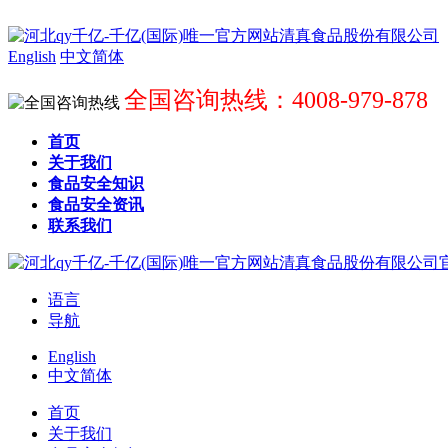
English
中文简体
全国咨询热线：4008-979-878
首页
关于我们
食品安全知识
食品安全资讯
联系我们
语言
导航
English
中文简体
首页
关于我们