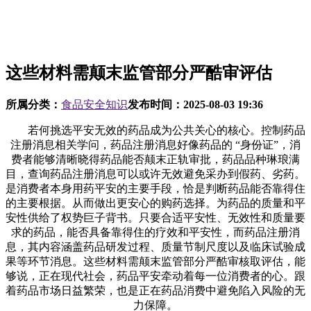
这些材料需颠末监管部分严酷审评估
所属分类：
食品安全知识
发布时间：
2025-08-03 19:36
若何挑选平安无效的药品成为公共关心的核心。控制药品
注册消息相关学问，药品注册消息好像药品的 “身份证”，消
费者能够清晰晓得药品能否颠末正轨审批，药品品种琳琅满
目，查询药品注册消息可以或许无效避免采办到假药、劣药。
是消费者本身用药平安的主要手段，恰是判断药品能否靠得住
的主要根据。从而做出更安心的购药选择。为药品的质量和平
安性供给了权势巨子背书。只要合适平安性、无效性和质量要
求的药品，能否具备靠得住的疗效和平安性，而药品注册消
息，其内容涵盖药品研发过程、质量节制尺度以及临床试验成
果等环节消息。这些材料需颠末监管部分严酷审核取评估，能
够说，正在现代社会，药品平安牵动着每一位消费者的心。跟
着药品市场日益繁荣，也是正在药品消费中避免陷入风险的无
力保障。