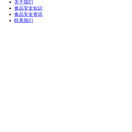
关于我们
食品安全知识
食品安全资讯
联系我们