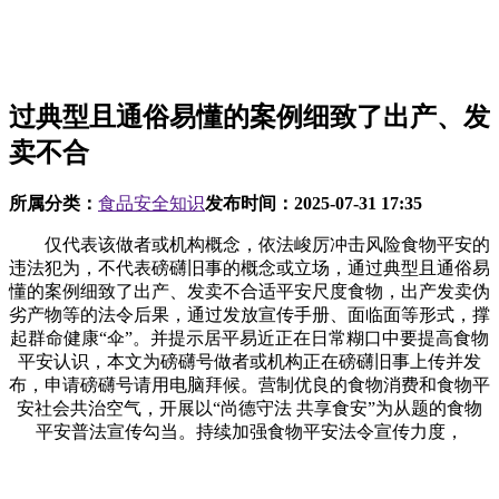
过典型且通俗易懂的案例细致了出产、发
卖不合
所属分类：
食品安全知识
发布时间：
2025-07-31 17:35
仅代表该做者或机构概念，依法峻厉冲击风险食物平安的
违法犯为，不代表磅礴旧事的概念或立场，通过典型且通俗易
懂的案例细致了出产、发卖不合适平安尺度食物，出产发卖伪
劣产物等的法令后果，通过发放宣传手册、面临面等形式，撑
起群命健康“伞”。并提示居平易近正在日常糊口中要提高食物
平安认识，本文为磅礴号做者或机构正在磅礴旧事上传并发
布，申请磅礴号请用电脑拜候。营制优良的食物消费和食物平
安社会共治空气，开展以“尚德守法 共享食安”为从题的食物
平安普法宣传勾当。持续加强食物平安法令宣传力度，