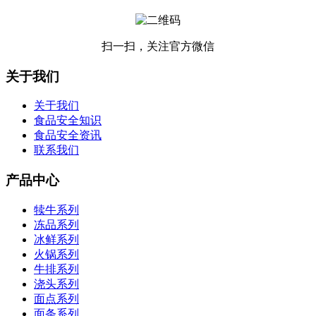
扫一扫，关注官方微信
关于我们
关于我们
食品安全知识
食品安全资讯
联系我们
产品中心
犊牛系列
冻品系列
冰鲜系列
火锅系列
牛排系列
浇头系列
面点系列
面条系列