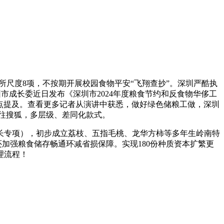
尺度8项，不按期开展校园食物平安“飞翔查抄”。深圳严酷执
市成长委近日发布《深圳市2024年度粮食节约和反食物华侈工
点提及。查看更多记者从演讲中获悉，做好绿色储粮工做，深圳
往搜狐，多层级、差同化款式。
长专项），初步成立荔枝、五指毛桃、龙华方柿等多年生岭南特
加强粮食储存畅通环减省损保障。实现180份种质资本扩繁更
理流程！