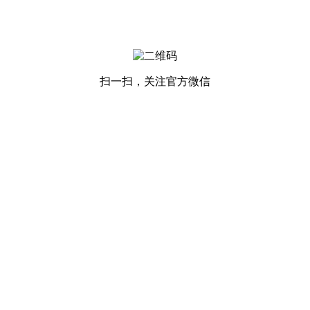
扫一扫，关注官方微信