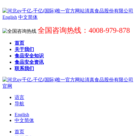
English
中文简体
全国咨询热线：4008-979-878
首页
关于我们
食品安全知识
食品安全资讯
联系我们
语言
导航
English
中文简体
首页