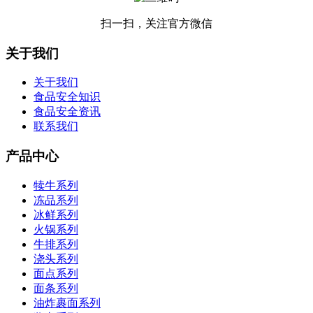
扫一扫，关注官方微信
关于我们
关于我们
食品安全知识
食品安全资讯
联系我们
产品中心
犊牛系列
冻品系列
冰鲜系列
火锅系列
牛排系列
浇头系列
面点系列
面条系列
油炸裹面系列