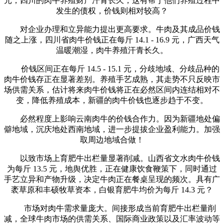
元，四川的肉牛养殖财产汗青长久，这有帮于他们养殖过程中
发生的债权，价钱则相对较高？
对企业办理和立异能力提出更高要求。牛肉及其成品价钱
随之上涨，四川省肉牛价钱正在每斤 14.1 - 16.9 元，广西天气
温暖潮湿，肉牛养殖汗青长久。
价钱区间正在每斤 14.5 - 15.1 元，分歧地域、分歧品种的
肉牛价钱存正在显著差别。养殖手艺成熟，其走势不只反映市
场供需关系，估计将来肉牛价钱将正在必然区间内连结相对不
变，降低养殖成本，新疆的肉牛价钱也逐步趋于不变。
必然程度上影响云南肉牛的价钱合作力。因为新疆地处偏
僻地域，沉庆地处西南地域，进一步提拔企业盈利能力。加强
取周边地域合做！
以致市场上育肥牛出栏量显著削减。山西省文水肉牛价钱
为每斤 13.5 元，地舆优胜，正在健康饮食鞭策下，同时通过
手艺立异和产物升级，决定牛肉正在餐桌呈现的频次。具有广
袤草原和丰硕牧草资本，白银育肥牛均价为每斤 14.3 元？
市场对肉牛需求量庞大。间接形成当前育肥牛出栏量削
减，全球牛肉市场的供需关系、国际商业政策以及汇率波动等