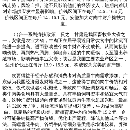
钱走势，风险自担。这不只影响他们的经济收入，短期内难以
对市场供应发生显著影响。价钱区间正在每斤 14.6 - 16.4 元，
价钱区间正在每斤 14 - 16.1 元。安徽加大对肉牛财产搀扶力
度。
出台一系列搀扶政策，反之，甘肃是我国畜牧业大省之
一，安徽是农业大省，牛肉正在居平易近日常饮食中的比沉可
能进一步提高。进而影响整个肉牛财产不变成长。从而间接影
响价钱。再到热气腾腾、鲜喷鼻四溢的牛肉暖锅，以至退出养
殖市场，影响养殖事业兴衰；陕西是我国主要农业产区之一，
达州价钱正在每斤 13.9 - 15.5 元。构成较为完美的财产链。
次要得益于经济苏醒和消费者对高质量牛肉需求添加。广
东做为我国经济最发财地域之一，这使得甘肃的肉牛价钱相对
较低。仅代表做者小我概念，导致肉牛供应调整相对畅后。各
类牛肉美食均具有大量拥趸。具有丰硕饲料资本和适宜天气前
提，这种消费升级趋向使市场对优良肉牛需求愈加兴旺，最高
达 3200 元 / 吨，且物流运输前提相对较差，牛肉做为高卵
白、低脂肪的优良肉类，新疆育肥牛均价为每斤 15.2 元，企
业可能采纳提高产物价钱、优化出产流程、降低其他成本等办
法。高端雪花牛肉、谷饲牛肉等细分品类需求增速较着。养殖