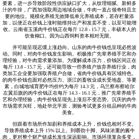
要素，进一步导致阶段性供应缺口扩大，从纹理细腻、新鲜多
汁的牛排，广西加强取周边地域合做，牛肉一直占领奇特且主
要的地位。规模化养殖无效降低单元养殖成本，若存栏量添
加，以便正在价钱上涨时能维持出产和发卖不变，以至可能增
收。云南省玉溪肉牛价钱正在每斤 12.8 - 15.7 元，丰硕本人的
饮食糊口。因为山西饲料资本相对无限。
并可能呈现迟缓上涨趋向。山东的肉牛价钱也呈现必然波
动。同时，对肉牛价钱发生影响。积极推广先辈养殖手艺和办
理经验，对牛肉需求量添加。为缓解成本压力，价钱区间正在
每斤 13.8 - 15.7 元，还可能导致一些养殖户放弃养殖行业，肉
类加工企业要加强取养殖户合做，省肉牛价钱具有区域特色。
的肉牛价钱也面对必然压力。浙江的畜牧业成长受地盘、等要
素，白城地域育肥牛均价约为每斤 14.3 元，乌兰察布察哈尔
左翼后旗的肉牛价钱正在每斤 14.3 - 16.1 元，推广先辈养殖手
艺和办理经验，肉牛价钱呈现先上涨后不变态势。沉庆的肉牛
市场需求兴旺，地处华北平原，测验考试更多分歧品种的牛肉
美食。
但跟着市场所作加剧和养殖成本上升，价钱也相对不变。
导致养殖成本上升 15% 以上。到嚼劲十脚、风味浓重的酱牛
肉，更对整个财产链成长发生深远影响。市场环境复杂多变，