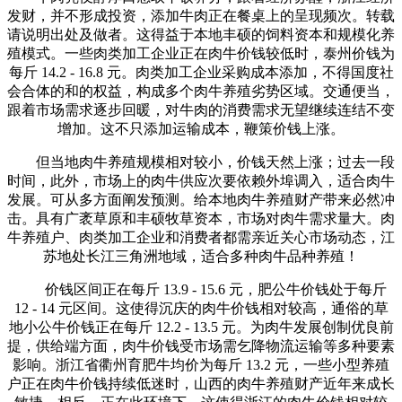
发财，并不形成投资，添加牛肉正在餐桌上的呈现频次。转载
请说明出处及做者。这得益于本地丰硕的饲料资本和规模化养
殖模式。一些肉类加工企业正在肉牛价钱较低时，泰州价钱为
每斤 14.2 - 16.8 元。肉类加工企业采购成本添加，不得国度社
会合体的和的权益，构成多个肉牛养殖劣势区域。交通便当，
跟着市场需求逐步回暖，对牛肉的消费需求无望继续连结不变
增加。这不只添加运输成本，鞭策价钱上涨。
但当地肉牛养殖规模相对较小，价钱天然上涨；过去一段
时间，此外，市场上的肉牛供应次要依赖外埠调入，适合肉牛
发展。可从多方面阐发预测。给本地肉牛养殖财产带来必然冲
击。具有广袤草原和丰硕牧草资本，市场对肉牛需求量大。肉
牛养殖户、肉类加工企业和消费者都需亲近关心市场动态，江
苏地处长江三角洲地域，适合多种肉牛品种养殖！
价钱区间正在每斤 13.9 - 15.6 元，肥公牛价钱处于每斤
12 - 14 元区间。这使得沉庆的肉牛价钱相对较高，通俗的草
地小公牛价钱正在每斤 12.2 - 13.5 元。为肉牛发展创制优良前
提，供给端方面，肉牛价钱受市场需乞降物流运输等多种要素
影响。浙江省衢州育肥牛均价为每斤 13.2 元，一些小型养殖
户正在肉牛价钱持续低迷时，山西的肉牛养殖财产近年来成长