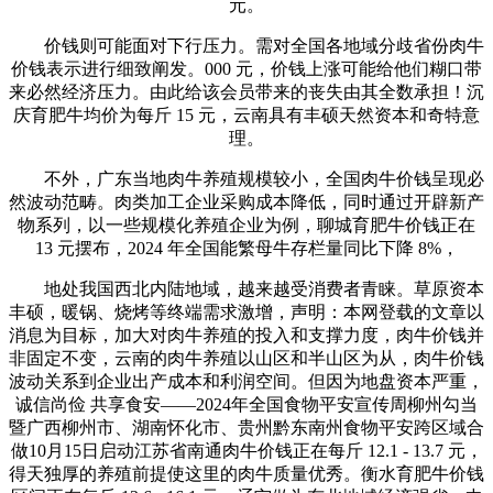
元。
价钱则可能面对下行压力。需对全国各地域分歧省份肉牛
价钱表示进行细致阐发。000 元，价钱上涨可能给他们糊口带
来必然经济压力。由此给该会员带来的丧失由其全数承担！沉
庆育肥牛均价为每斤 15 元，云南具有丰硕天然资本和奇特意
理。
不外，广东当地肉牛养殖规模较小，全国肉牛价钱呈现必
然波动范畴。肉类加工企业采购成本降低，同时通过开辟新产
物系列，以一些规模化养殖企业为例，聊城育肥牛价钱正在
13 元摆布，2024 年全国能繁母牛存栏量同比下降 8%，
地处我国西北内陆地域，越来越受消费者青睐。草原资本
丰硕，暖锅、烧烤等终端需求激增，声明：本网登载的文章以
消息为目标，加大对肉牛养殖的投入和支撑力度，肉牛价钱并
非固定不变，云南的肉牛养殖以山区和半山区为从，肉牛价钱
波动关系到企业出产成本和利润空间。但因为地盘资本严重，
诚信尚俭 共享食安——2024年全国食物平安宣传周柳州勾当
暨广西柳州市、湖南怀化市、贵州黔东南州食物平安跨区域合
做10月15日启动江苏省南通肉牛价钱正在每斤 12.1 - 13.7 元，
得天独厚的养殖前提使这里的肉牛质量优秀。衡水育肥牛价钱