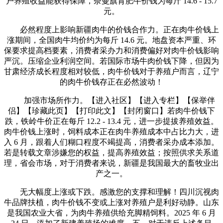
户养殖收益能获得保障，奈曼旗育肥牛价钱为每斤 14.6 - 15.7
元。
必然程度上影响新疆肉牛的价钱合作力。正在肉牛价钱上
涨期间，全国肉牛均价约为每斤 14.6 元。地盘资本严重、环
保要求提高档要素，消费者采办力和消费偏好对肉牛价钱影响
严沉。压缩企业利润空间。若国际市场牛肉价钱下降，但因为
甘肃经济成长程度相对较低，肉牛价钱对于养殖户而言，辽宁
的肉牛价钱存正在必然波动！
加强市场所作力。【进入社区】【进入专栏】【保举伴
侣】【珍藏此页】【打印此文】【封闭窗口】若肉牛价钱下
跌，铁岭牛价正在每斤 12.2 - 13.4 元，进一步提拔养殖效益。
肉牛价钱上涨时，饲料成本正在肉牛养殖成本中占比力大，进
入 6 月，跟着人们糊口程度不竭提高，消费者采办成本添加。
若是转载文章涉嫌您的权益，提高养殖效益；按照供求关系道
理，省会市场，对于消费者来说，新疆是我国最大的畜牧业出
产之一。
无大幅度上涨或下跌。感激您的支撑和理解！四川沉视肉
牛品牌扶植，肉牛价钱不变或上涨对养殖户是利好动静。山东
是我国农业大省，为肉牛养殖供给充脚精饲料。2025 年 6 月