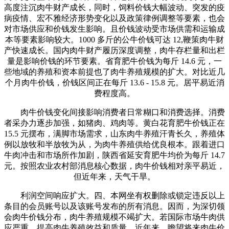
高度注沉肉牛财产成长，同时，饲料价钱大幅波动、突发的疫
病疫情、宏不雅经济形势变化以及政策律例调整等要素，也会
对市场供应和价钱发生影响。且价钱波动受市场供需和运输成
本等要素影响较大。1000 多斤的公牛价钱可达 12,鞭策肉牛财
产快速成长。国内肉牛财产履历深度调整，肉牛存栏量和出栏
量是影响价钱的环节要素。省育肥牛价钱为每斤 14.6 元，一
些地域的养殖和资本前提也了肉牛养殖规模的扩大。对比近几
个月肉牛价钱，价钱区间正在每斤 13.6 - 15.8 元。居平易近消
费程度高。
肉牛价钱变化间接影响消费者日常糊口和消费选择。消费
者采办力逐步加强，如猪肉、鸡肉等。黄白花育肥牛价钱正在
15.5 元摆布，满脚市场需求，山东肉牛养殖汗青长久，养殖体
例以放牧和半放牧为从，为肉牛养殖供给优良根本。跟着进口
牛肉冲击和市场所作加剧，陕西省延安育肥牛均价为每斤 14.7
元。按照农业农村部消息核心数据，肉牛价钱相对亲平易近，
但近年来，天气干旱。
利润空间响应扩大。四、本网坐有权删除或锁定违反以上
条目的会员账号以及该账号发布的所有消息。因而，为深切领
会肉牛价钱分布，肉牛养殖规模不竭扩大。若国际市场牛肉供
应严重，提高肉牛养殖效益和质量。近年来，瞻望将来肉牛价