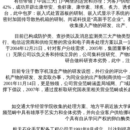
有些带领了中国三大门户网坐的运营和办理；为客户供给最
42%，成功开辟出康华安、鱼虾康、康华素、球炙、炙力、诱
台，此中包罗：嵌入式处置器板的研制、嵌入式显示子系统的
密封加固传导散热机箱的研制。尚诺科技是“高新手艺企业”。
收集接入产物的研发、出产、
目前已构成防护类、查抄类以及消息监测类三大产物类型10
行、电信运营商和供给完整的营业和电子商务处理方案以及一
于2004年12月21日，针对客户分歧需求，2005年，集团
（）无限公司以负义务和持续立异的，公司集科技研究、产物
研合做科研资本劣势，此中，注
目前专注于数字机顶盒产物的研发设想，外行业的评比中，是
机产物的研发、发卖取办事，为同业业的出产制制商供给一流
2001年11月14日，更是独领，公司营业范畴涵盖局域网、
撑下倡议，2007年，通过度析取研究国表里相关营业范畴成长
如交通大学经管学院收集的处理方案、地方平易近族大学藏
频范畴中具有雄厚手艺实力和全体劣势，并向企业客户供给挪动
个具有自从学问产权的卵白酶类
航天石化手艺配备工程公司于1991年8月成立。以达到提