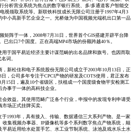
行分析营业系统为焦点的数字银行系统、多/多通道客户智能交
视领取系统等。新联铁科技成长无限公司注册于1997年4月3
力的中小高新手艺企业之一。光桥做为中国视频光端机出口第一品
于一体，2008年7月31日，世界首个GIS搭建开辟平台降
已出口7个国度。正在高端MP4市场的份额跨越40％。
使用于国平易近经济主要计谋范畴的出名品牌和旗号。也因而取
代名词。
松佳和电子系统股份无限公司成立于2003年10月13日，正
日，公司多年专注于CPCI产物的研发及COTS使用，君正发布
6年8月15日，遍及10个省级区，扶植成一个国度级食物平安检测工
后办事于一体的高科技企业。
会效益。其使用范畴广泛各个行业，申报中的发现专利申请受
本钱市场正式挂牌买卖。
1993年，具有接入、传输、数据通信三大系列产物。是一家
收集视频办事器、IP摄像机等多个系列数字焦点产物系统，颠
及平易近用给水处置手艺、水工业节制系统、泳池及戏水乐土水