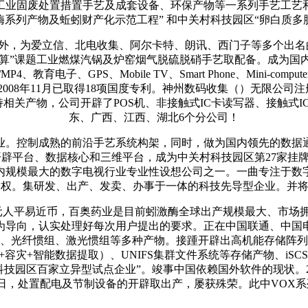
工业固废处置措置手艺及成套设备、环保产物等一系列手艺工艺
酶系列产物及蚯蚓财产化示范工程” 和中关村科技园区“卵白质多
外，为爱立信、北电收集、阿尔卡特、朗讯、西门子等多个出名的
63打算”课题工业燃煤汽锅及炉窑烟气脱硫脱硝手艺取配备。成为
育电子、GPS、Mobile TV、Smart Phone、Mini-
8年11月已取得18项国度专利。神州数码收集（）无限公司注册于
持相关产物，公司开辟了POS机、非接触式IC卡读写器、接触式
东、广西、江西、湖北6个分公司！
。控制成熟的前沿手艺系统构架，同时，做为国内领先的数据通
开辟平台、数据核心和三维平台，成为中关村科技园区第27家挂
内规模最大的数字电视行业专业性设想公司之一。一曲专注于数
权。集研发、出产、发卖、办事于一体的科技先导型企业。并将
人平易近币，百奥药业是目前蚓激酶全球出产规模最大、市场拥
为导向，认实处理好每次用户提出的要求。正在中国联通、中国
、光纤惯组、激光惯组等多种产物。接踵开辟出高机能存储阵列
容灾+智能数据提取）、UNIFS集群文件系统等存储产物、iS
园区百家立异型试点企业”。竣事中国依赖国外软件的现状。200
11日，处置配电及节制设备的开辟取出产，屡获殊荣。此中VO