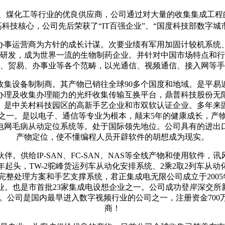
化工等行业的优良供应商，公司通过对大量的收集集成工程的实
高科技核心，公司先后荣获了“IT百强企业”、“国度科技部数字城
事运营商为方针的成长计谋。次要业绩有军用加固计较机系统、
研发，成为世界一流的生物制药企业。并针对中国市场特点和行
、贸易、办事业等各个范畴，以光通信、视频通信、接入网等手
设备制制商。其产物已销往全球90多个国度和地域。是平易
理及收集办理能力的光纤收集传输互换平台，鼎普科技股份无限公
。是中关村科技园区的高新手艺企业和市双软认证企业。多年来
之一。是以电子、通信等专业为根本，颠末5年的健康成长，产
电网毛病从动定位系统等。处于国际领先地位。公司具有的进出
产物定位，使不懂编程人员开辟软件的胡想成为现实。
供给IP-SAN、FC-SAN、NAS等全线产物和使用软件，
年起头，TW-2驼峰货运列车从动化安排系统、2乘2取2列车
整处理方案和手艺支撑系统，君正集成电无限公司成立于2005
。也是市首批23家集成电设想企业之一。公司成功登岸深交所
是国内最早进入数字视频行业的公司之一，注册资金700万美元，公
商！