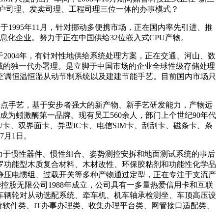
户司理、发卖司理、工程司理三位一体的办事模式？
创于1995年11月，针对挪动多便携市场，正在国内率先引进、推
化企业。努力于正在中国供给32位嵌入式CPU产物。
004年，有针对性地供给系统处理方案，正在交通、河山、数
在中国和地域的独一代办署理。是立脚于中国市场的企业全球性级存储处理
、空调恒温恒湿从动节制系统以及建建节能手艺。目前国内市场只
焦点手艺，基于安步者强大的新产物、新手艺研发能力，产物远
”成为蚓激酶第一品牌。现有员工560余人，部门上个世纪90年代
U卡、双界面卡、异型IC卡、电信SIM卡、刮刮卡、磁条卡、条
7月1日。
力于惯性器件、惯性组合、姿势测控安拆和地面测试系统的事后
罗功能型木质复合材料、木材改性、环保胶粘剂和功能性化学品
静压电惯组、过载开关等多种产物通过定型，正在专注于支流产
华控股无限公司1988年成立，公司具有一多量热爱信用卡和互联
车辆轮对从动选配系统、牵车机、机车轴承检测坐、车顶高压设
持软件类、IT办事办理类、收集办理平台类、网管接口适配类、