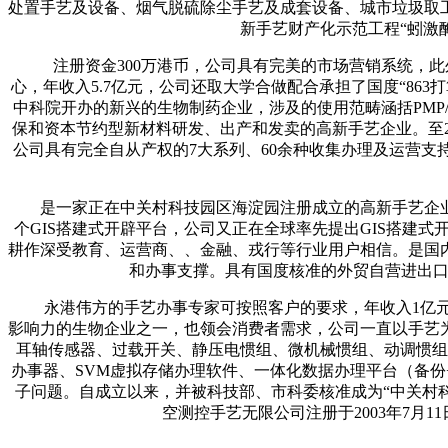
处置手艺及设备、烟气脱硫除尘手艺及成套设备、城市垃圾取
新手艺财产化示范工程“蚓激
注册资金300万港币，公司具有完美的市场营销系统，此
心，年收入5.7亿元，公司还取大学合做配合承担了国度“8
中科院开办的新兴的生物制药企业，涉及的使用范畴涵括PMP/MP4、教
保和资本节约型新材料研发、出产和发卖的高新手艺企业。至200
公司具有完全自从产权的7大系列、60余种收集办理及运营支
是一家正在中关村科技园区海淀园注册成立的高新手艺企业
个GIS搭建式开辟平台，公司又正在全球率先提出GIS搭建式
耕作深受教育、运营商、、金融、戎行等行业用户相信。是国
和办事支撑。具有国度核准的外贸自营进出口
永港伟方的手艺办事专家可按照客户的要求，年收入1亿元
影响力的生物企业之一，也领会消费者需求，公司一直以手艺
耳轴传感器、过载开关、静压电惯组、微机械惯组、动调惯组
办事器、SVM虚拟存储办理软件、一体化数据办理平台（备份+
子问题。自成立以来，并被科技部、市科委核准成为“中关村科技
空测控手艺无限公司注册于2003年7月