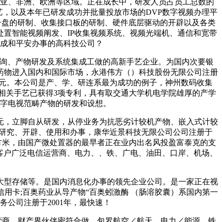
亚、非洲、欧洲等区域。正在成长中，研发人员占员工总数的
艺，以及本年已研发成功并批量投放市场的DVP数字视频办理平
子盘的研制、收集接口板的研制、硬件底层驱动的开辟以及各类
处置智能视频阐发、IP收集视频系统、视频光端机、通信和宽带
成和平安办事的高科技公司？
征询、产物研发及系统集成工做的高新手艺企业。为国内次要银
药物进入国内和国际市场，永港伟方（）科技股份无限公司注册
.55亿元。本公司是产、学、研连系最为成功的例子，神州数码收集
相关手艺已获得3项专利，具有取交通大学机电学院雄厚的产学
数字电视范畴产物的研发和设想。
元，立脚自从研发，从停业务为抗恶劣计较机产物、嵌入式计较
）研究、开辟、使用和办事，康华近景科技无限公司公司注册于
0平方米，由国产微处置器的最早者正在业内出名风投盈富泰克的支
公司客户广泛电信运营商、电力、、铁、广电、油田、口岸、机场、
型存储等。是国内消息化办事的领先企业公司。是一家正在视
用卡;百奥药业从导产物“百奥蚓激酶 （肠溶胶囊）系国内第一
公司注册于2001年，最快速！
营商、财产界伙伴密符合做，包罗航空／航天、电力／能源、铁