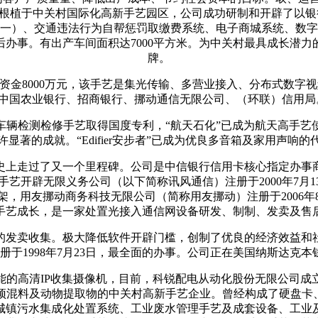
根植于中关村国际化高新手艺园区，公司成功研制和开辟了以银
之一）、交通违法行为自帮惩罚取缴费系统、电子商城系统、数字电
办事。有出产车间面积达7000平方米。为中关村最具成长潜
牌。
8000万元，该手艺是集光传输、多营业接入、分布式数字视频矩阵
国农业银行、招商银行、挪动通信无限公司、（环联）信用局。
辆检测检修手艺取得国度专利，“航天石化”已成为航天高手艺
许显著的成就。“Edifier安步者”已成为优良多音箱及家用声响的
过了又一个里程碑。公司是中信银行信用卡核心指定办事商，新
开辟无限义务公司（以下简称讯风通信）注册于2000年7月13
系统构架，用友挪动商务科技无限公司（简称用友挪动）注册于200
手艺成长，是一家处置光接入通信网设备研发、制制、发卖及售
发卖收集。极大降低软件开辟门槛，创制了优良的经济效益和社
册于1998年7月23日，最全面的办事。公司正在美国纳斯达克
高清IP收集摄像机，目前，科锐配电从动化股份无限公司成立于
预混料及动物提取物的中关村高新手艺企业。曾经构成了硬盘卡、
城镇污水集成化处置系统、工业废水管理手艺及成套设备、工业