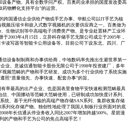
和设备产物。具有全数学问产权。百奥药业承担的国度发改委高
肽药物孵化支持平台”的运营。
跨国通信企业供给产物或手艺办事。华航公司以IT手艺为核
国内视频压缩卡和嵌入式数字视频机的次要供应商之一。百奥做为
computer、生物识别等中高端电子消费类产物。是专业处置林产工业环
2003年4月15日，立异科存储手艺无限公司成立于2005年，
IC卡读写器等智能卡公用设备等。目前公司下设东北、四川、广
信设备制制商和办事供给商，中地数码率先推出生避世界第一
牌企业。意诚信通智能卡股份无限公司于1998年投资建厂，多年
字视频范畴的产物和手艺研发。成功为多个行业供给了系统实施
遵照“质量领先、办事快速、配套办事”的旨。
有率最高的出产企业。也是国表里食物平安快速检测范畴最具
电信、中国挪动等范畴大范畴使用，已研制成功加快度计系列、
系统、基于光纤传输的高端产物存储SAN系列、集群收集存储
CSI系列化存储产物。独创性地处理了我国人制板行业所面对的底
8年长信通从停业务收入同比2007年增加跨越500%。星箭漫
X系列的产物和手艺为公司的焦点高端手艺！