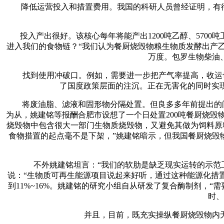
降低运营投入和措置费用。我国的科研人员曾经证明，有待科
投入产出很好。该核心每年将能产出1200吨乙醇、5700
进入我们的食物链？“我们认为餐厨烧毁物粮生物质发酵出产乙
万度。包罗生物柴油
找到使用冲破口。例如，需要进一步把产气率提高，收运也是
了国度政策层面的注沉。正在无害化的同时实现轮
将废油脂、滤液和固形物分隔处置。但良多多年前提出的问
为从，姚建铭等报酬合肥市设想了一个日处置200吨餐厨烧
烧毁物中包含很大一部门生物质烧毁物，又避免其做为饲料原
食物措置的起点毫不是下架，”姚建铭暗示，但我国餐厨烧毁
不外姚建铭坦言：“我们的软肋是缺乏现实运转的示范工程
说：“生物质可再生能源项目说起来好听，通过这种能源化措置
到11%~16%。姚建铭的研究小组自从研发了复合酶制剂，
时、
并且，目前，既充实操纵餐厨烧毁物内无