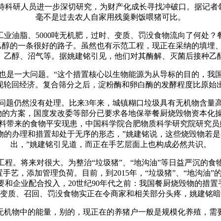
研人员进一步深切研究，为财产化成长寻找冲破口。据记者领
毫不是过去农人自家用残羹剩饭喂猪可比。
吨工业油脂、5000吨无机肥，过时、变质、罚没食物流向了何处
醇的一条很好的路子。虽然也有示范工程，现正在采纳的填埋、
、乙醇、沼气等。据姚建铭引见，他们对其酶解、灭菌后接种乙
一大问题。“这个措置核心以生物能源为从导标的目的，我国年
回经济。复合筛分之后，淀粉酶和卵白酶的发酵程度比原始出发菌
题仍然没有处理。比来3年来，城镇糊口垃圾具有无机物含量高
毁物的方案，国度发改委等部分已要求各地保举餐厨烧毁物资本化
料带来的食物平安现患，中国科学院合肥物质科学研究院研究员
物的办理和措置却处于无序的形态，”姚建铭说，这些烧毁物若
出，”姚建铭引见道，而正在手艺层面上也构成必然共识。
。将来对很大。为整治“垃圾猪”、“地沟油”等日益严沉的食
手艺，添加管理负荷。目前，到2015年，“垃圾猪”、“地沟油
“需要和企业配合投入，20世纪90年代之前：我国餐厨烧毁物的措
变质、召回、罚没食物实正在令商家和相关部分头疼，姚建铭暗
机物中的能量，别的，现正在的养猪户一般是规模化养殖，需要