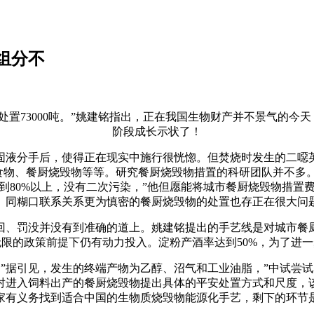
组分不
73000吨。”姚建铭指出，正在我国生物财产并不景气的今天
阶段成长示状了！
液分手后，使得正在现实中施行很恍惚。但焚烧时发生的二噁英
时食物、餐厨烧毁物等等。研究餐厨烧毁物措置的科研团队并不多
到80%以上，没有二次污染，”他但愿能将城市餐厨烧毁物措置
。同糊口联系关系更为慎密的餐厨烧毁物的处置也存正在很大问
、罚没并没有到准确的道上。姚建铭提出的手艺线是对城市餐厨
限的政策前提下仍有动力投入。淀粉产酒率达到50%，为了进
据引见，发生的终端产物为乙醇、沼气和工业油脂，”中试尝试
对进入饲料出产的餐厨烧毁物提出具体的平安处置方式和尺度，
学家有义务找到适合中国的生物质烧毁物能源化手艺，剩下的环节