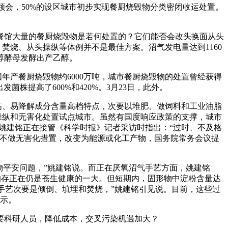
会，50%的设区城市初步实现餐厨烧毁物分类密闭收运处置。
？餐馆大量的餐厨烧毁物是若何处置的？它们能否会改头换面从头
焚烧、从头操纵等体例并不是最佳方案。沼气发电量达到1160
醇酵母发酵出产乙醇。
产餐厨烧毁物约6000万吨，城市餐厨烧毁物的处置曾经获得
株提高了600%和420%。3月23日，此外。
、易降解成分含量高档特点，次要以堆肥、做饲料和工业油脂
操纵和无害化处置试点城市。虽然有国度响应政策的支撑，城市
姚建铭正在接管《科学时报》记者采访时指出：“过时、不及格
是不做无害化措置，改变为能源或化工产物，国务院常务会议提
物平安问题，”姚建铭说。而正在厌氧沼气手艺方面，姚建铭
”的存正在仍是苍生健康的一大。但短期内，固形物中淀粉含量达
置手艺次要是倾倒、填埋和焚烧，”姚建铭引见说。目前，这些过
示。
科研人员，降低成本，交叉污染机遇加大？