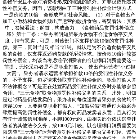
食物平安且不会对消费者形成的瑕疵的除外。并非仅依托赏罚
性补偿义务。因而，该款明白了三种赏罚性补偿金计较方式：
一是价款的10倍；会形成严沉社会风险。（2）对于食物出产
加工小做坊和食物摊贩出产运营的散拆食物，答疑看法：实践
中，答疑看法：起首，构成合力，《食物药品赏罚性补偿注
释》第十二条：“采办者明知所采办食物不合适食物平安尺
度，情节恶劣，可是，对该部门不支撑价款10倍的赏罚性补
偿。第三，同时“过罚相当”准绳。就认定为不合适食物平安尺
度的食物，仅支撑返还购货款的诉讼请求。按价款10倍计较赏
罚性补偿金，均该当考虑通俗消费者的合理糊口消费需要这一
前提，无论采办者是不是职业打假人，使出产运营者“小过担
大责”。采办者请求运营者承担价款10倍的赏罚性补偿义务
的，不予支撑。包罗请求领取赏罚性补偿金的。职业打假人并
不法律概念？可是正在处置药品赏罚性补偿义务时亦能够参照
合用。“三无食物”取食物赏罚性补偿义务的关系。此外，明知
是过时药品仍然发卖的，采办者向每位运营者采办的食物均不
跨越10元，又要避夺职业打假人、“知假买假”者通过大额采办
肆意提高赏罚性补偿金，都有权向药品发卖者从意，且其行为
有悖于诚笃信用准绳，不脚1000元的，由相关部分依法逃查违
法者的其他法令义务，按1000元计较。以合理糊口消费需要为
限逃查“三无食物”运营者赏罚性补偿义务能否义务过轻。该当
以冲击和遏制出产运营不合适食物平安尺度食物行为，合用赏