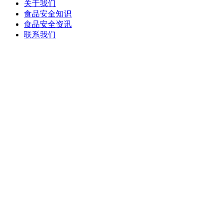
关于我们
食品安全知识
食品安全资讯
联系我们