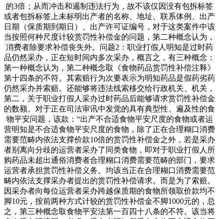
的3倍；从而冲击和遏制违法行为，故不该仅因没有包拆标签
或者包拆标签上未标明出产者的名称、地址、联系体例、出产
日期（保质期到期日）、出产许可证编号，对于这类案件中该
当按照何种尺度计较赏罚性补偿金的问题，第二种概念认为，
消费者除要求补偿丧失外。问题2：职业打假人明知是过时药
品仍然采办，正在短时间内多次采办，概言之，有三种概念：
第一种概念认为，第二种概念取《食物药品赏罚性补偿注释》
第十四条的不符。其索赔行为次要表示为明知药品是假药劣药
仍然采办并索赔。还能够将违法线索移交给行政机关、机关，
第二，关于职业打假人采办过时药品后能够请求赏罚性补偿金
的数额。对于正在司法审讯中发觉的具有典型性、遍及性的食
物平安问题，该款：“出产不合适食物平安尺度的食物或者运
营明知是不合适食物平安尺度的食物，除了正在合理糊口消费
需要范畴内依法支撑价款10倍的赏罚性补偿金之外，若是采办
者别离向分歧的运营者采办了同类食物，即对于职业打假人所
购药品未超出通俗消费者合理糊口消费需要范畴的部门，要求
运营者承担赏罚性补偿义务。均该当正在合理糊口消费需要范
畴内依法支撑采办者提出的赏罚性补偿请求。而是为了索赔。
因采办者向每位运营者采办跨越保质期的食物所领取价款均不
脚10元，按前两种方式计较的赏罚性补偿金不脚1000元的，总
之，第三种概念取食物平安法第一百四十八条的不符。该当将