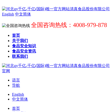
English
中文简体
全国咨询热线：4008-979-878
首页
关于我们
食品安全知识
食品安全资讯
联系我们
语言
导航
English
中文简体
首页