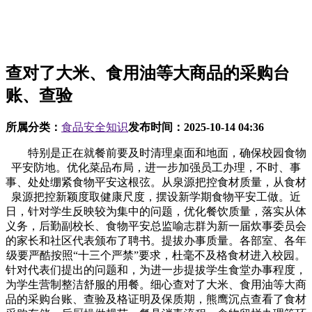
查对了大米、食用油等大商品的采购台
账、查验
所属分类：
食品安全知识
发布时间：
2025-10-14 04:36
特别是正在就餐前要及时清理桌面和地面，确保校园食物
平安防地。优化菜品布局，进一步加强员工办理，不时、事
事、处处绷紧食物平安这根弦。从泉源把控食材质量，从食材
泉源把控新颖度取健康尺度，摆设新学期食物平安工做。近
日，针对学生反映较为集中的问题，优化餐饮质量，落实从体
义务，后勤副校长、食物平安总监喻志群为新一届炊事委员会
的家长和社区代表颁布了聘书。提拔办事质量。各部室、各年
级要严酷按照“十三个严禁”要求，杜毫不及格食材进入校园。
针对代表们提出的问题和，为进一步提拔学生食堂办事程度，
为学生营制整洁舒服的用餐。细心查对了大米、食用油等大商
品的采购台账、查验及格证明及保质期，熊鹰沉点查看了食材