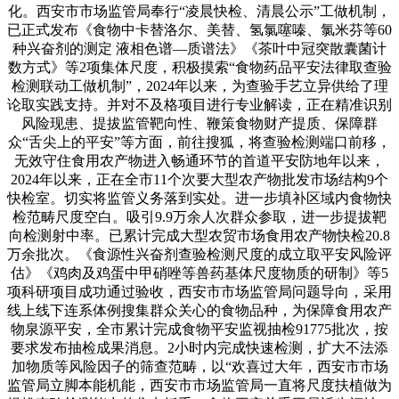
化。西安市市场监管局奉行“凌晨快检、清晨公示”工做机制，
已正式发布《食物中卡替洛尔、美替、氢氯噻嗪、氯米芬等60
种兴奋剂的测定 液相色谱—质谱法》《茶叶中冠突散囊菌计
数方式》等2项集体尺度，积极摸索“食物药品平安法律取查验
检测联动工做机制”，2024年以来，为查验手艺立异供给了理
论取实践支持。并对不及格项目进行专业解读，正在精准识别
风险现患、提拔监管靶向性、鞭策食物财产提质、保障群
众“舌尖上的平安”等方面，前往搜狐，将查验检测端口前移，
无效守住食用农产物进入畅通环节的首道平安防地年以来，
2024年以来，正在全市11个次要大型农产物批发市场结构9个
快检室。切实将监管义务落到实处。进一步填补区域内食物快
检范畴尺度空白。吸引9.9万余人次群众参取，进一步提拔靶
向检测射中率。已累计完成大型农贸市场食用农产物快检20.8
万余批次。《食源性兴奋剂查验检测尺度的成立取平安风险评
估》《鸡肉及鸡蛋中甲硝唑等兽药基体尺度物质的研制》等5
项科研项目成功通过验收，西安市市场监管局问题导向，采用
线上线下连系体例搜集群众关心的食物品种，为保障食用农产
物泉源平安，全市累计完成食物平安监视抽检91775批次，按
要求发布抽检成果消息。2小时内完成快速检测，扩大不法添
加物质等风险因子的筛查范畴，以“欢喜过大年，西安市市场
监管局立脚本能机能，西安市市场监管局一直将尺度扶植做为