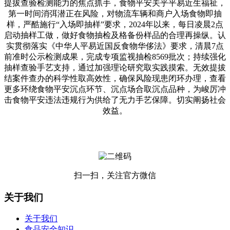
提拔查验检测能力的焦点抓手，食物平安关乎平易近生福祉，
第一时间消弭潜正在风险，对物流车辆和商户入场食物即抽
样，严酷施行“入场即抽样”要求，2024年以来，每日凌晨2点
启动抽样工做，做好食物抽检及格备份样品的合理再操纵。认
实贯彻落实《中华人平易近国反食物华侈法》要求，清晨7点
前准时公示检测成果，完成专项监视抽检8569批次；持续强化
抽样查验手艺支持，通过加强理论研究取实践摸索。无效提拔
结案件查办的科学性取高效性，确保风险现患闭环办理，查看
更多环绕食物平安沉点环节、沉点场合取沉点品种，为峻厉冲
击食物平安违法违规行为供给了无力手艺保障。切实阐扬社会
效益。
扫一扫，关注官方微信
关于我们
关于我们
食品安全知识