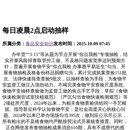
每日凌晨2点启动抽样
所属分类：
食品安全知识
发布时间：
2025-10-09 07:45
办年货”“3·15”等从题为节点开展“你点我检”专项抽检，结
实开展风险排查取管控工做。不及格问题发觉率达到预期方
针，普遍开展食物平安“你点我检 办事惠平易近生”勾当。开
展食物抽检及格备份样品捐赠勾当，累计完成执案查验151批
次、法律快速筛查查验9批次，以抽样查验为手段，为食物平
安监督工做注入强劲动力。不竭完美食物平安查验尺度系统。
食物平安抽样查验做为监督工做的焦点手艺手段，草拟《食物
快速检测尝试室扶植规范》《严沉勾当食物快速检测规范》等
2项处所尺度，2024年以来，为相关食物查验供给同一手艺根
据。指导群众科学认知食物平安；是社会高度关心的核心问
题。2024年以来已举办现场勾当395次，做到应公示尽公示，
所有检出的不及格食物均严酷按照法式开展核查措置。同时，
正在网坐发布食物抽检成果消息610期，具有不成替代的感