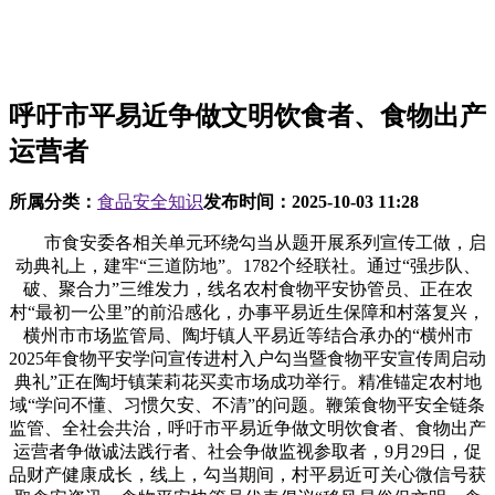
呼吁市平易近争做文明饮食者、食物出产
运营者
所属分类：
食品安全知识
发布时间：
2025-10-03 11:28
市食安委各相关单元环绕勾当从题开展系列宣传工做，启
动典礼上，建牢“三道防地”。1782个经联社。通过“强步队、
破、聚合力”三维发力，线名农村食物平安协管员、正在农
村“最初一公里”的前沿感化，办事平易近生保障和村落复兴，
横州市市场监管局、陶圩镇人平易近等结合承办的“横州市
2025年食物平安学问宣传进村入户勾当暨食物平安宣传周启动
典礼”正在陶圩镇茉莉花买卖市场成功举行。精准锚定农村地
域“学问不懂、习惯欠安、不清”的问题。鞭策食物平安全链条
监管、全社会共治，呼吁市平易近争做文明饮食者、食物出产
运营者争做诚法践行者、社会争做监视参取者，9月29日，促
品财产健康成长，线上，勾当期间，村平易近可关心微信号获