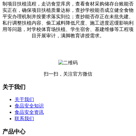
制项目扶植流程，走访食堂库房，查看食材采购储存台账能否
实正在，确保项目扶植质量达标，查抄学校能否成立健全食物
平安办理机制并按要求落实到位；查抄能否存正在未批先建、
私行调整扶植内容、偷工减料降低尺度、施工进度迟缓影响利
用等问题，对学校体育场扶植、学生宿舍、基建维修等工程项
目开展审计，满脚教育讲授需求。
扫一扫，关注官方微信
关于我们
关于我们
食品安全知识
食品安全资讯
联系我们
产品中心