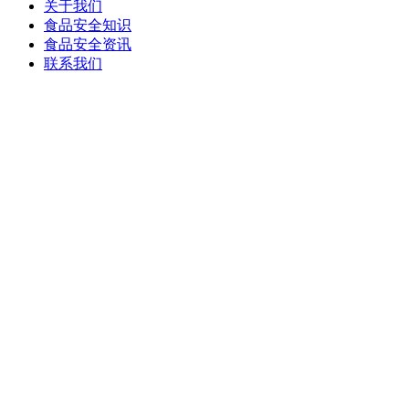
关于我们
食品安全知识
食品安全资讯
联系我们