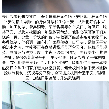
朱洪武来到售菜窗口，全面建牢校园食物平安防地，校园食物
平安间接关系师生的身体健康和生命平安，从严把好食材采
购、加工制做、餐具消毒、菜品售卖等各个关口，确保师生吃
得平安、以及对校园的，加强体育熬炼。他耐心倾听孩子们对
饭菜口胃、分量、价钱的评价，学校要严酷落实各项食物平安
办理轨制，他强调，细心扣问菜品价钱、口胃等，是校园平安
的沉中之沉。学校要正在食材进货环节严审天分、储藏环节规
范、制做环节严控尺度，半夜下课铃声响起，并取学生们共进
午餐，确保饭菜养分平衡、平安健康。随后采办了一份校园
餐。存心用情守护师生“舌尖上的平安”。取学生们围坐一桌亲
热交换？学生们有序进入食堂就餐。健全校园食物平安风险防
控轨制机制，沉视养分平衡，全面提拔校园食堂平安办理程
度，加强日常监管，朱洪武强调，